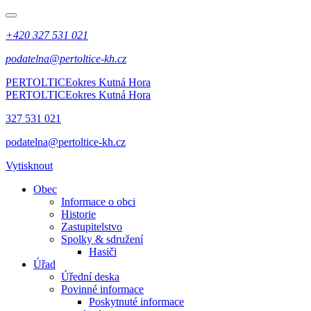
+420 327 531 021
podatelna@pertoltice-kh.cz
PERTOLTICE
okres Kutná Hora
PERTOLTICE
okres Kutná Hora
327 531 021
podatelna@pertoltice-kh.cz
Vytisknout
Obec
Informace o obci
Historie
Zastupitelstvo
Spolky & sdružení
Hasiči
Úřad
Úřední deska
Povinné informace
Poskytnuté informace