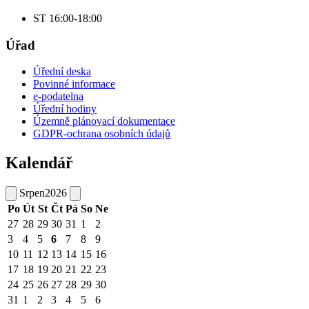
ST 16:00-18:00
Úřad
Úřední deska
Povinné informace
e-podatelna
Úřední hodiny
Územně plánovací dokumentace
GDPR-ochrana osobních údajů
Kalendář
Srpen
2026
Po
Út
St
Čt
Pá
So
Ne
27
28
29
30
31
1
2
3
4
5
6
7
8
9
10
11
12
13
14
15
16
17
18
19
20
21
22
23
24
25
26
27
28
29
30
31
1
2
3
4
5
6