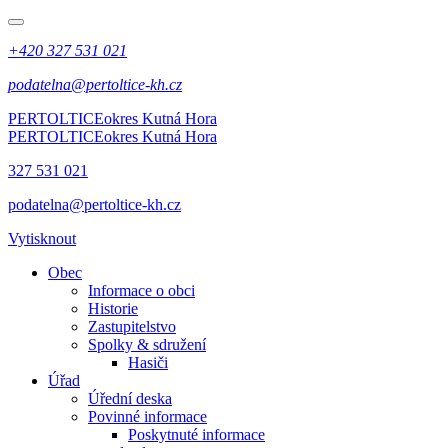
+420 327 531 021
podatelna@pertoltice-kh.cz
PERTOLTICE
okres Kutná Hora
PERTOLTICE
okres Kutná Hora
327 531 021
podatelna@pertoltice-kh.cz
Vytisknout
Obec
Informace o obci
Historie
Zastupitelstvo
Spolky & sdružení
Hasiči
Úřad
Úřední deska
Povinné informace
Poskytnuté informace