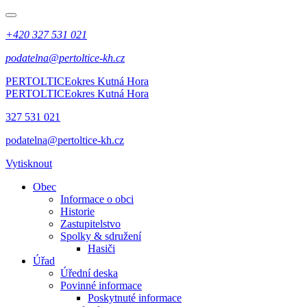
+420 327 531 021
podatelna@pertoltice-kh.cz
PERTOLTICE
okres Kutná Hora
PERTOLTICE
okres Kutná Hora
327 531 021
podatelna@pertoltice-kh.cz
Vytisknout
Obec
Informace o obci
Historie
Zastupitelstvo
Spolky & sdružení
Hasiči
Úřad
Úřední deska
Povinné informace
Poskytnuté informace