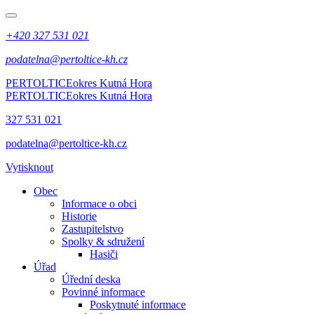
+420 327 531 021
podatelna@pertoltice-kh.cz
PERTOLTICE
okres Kutná Hora
PERTOLTICE
okres Kutná Hora
327 531 021
podatelna@pertoltice-kh.cz
Vytisknout
Obec
Informace o obci
Historie
Zastupitelstvo
Spolky & sdružení
Hasiči
Úřad
Úřední deska
Povinné informace
Poskytnuté informace