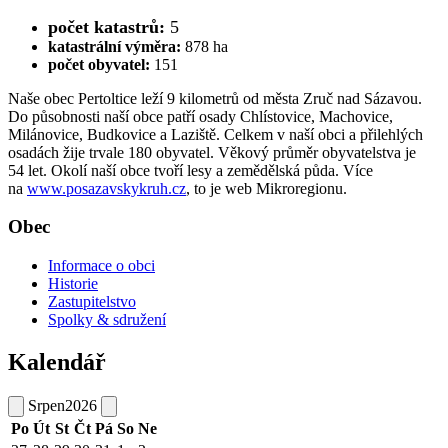
počet katastrů:
5
katastrální výměra:
878 ha
počet obyvatel:
151
Naše obec Pertoltice leží 9 kilometrů od města Zruč nad Sázavou.
Do působnosti naší obce patří osady Chlístovice, Machovice,
Milánovice, Budkovice a Laziště. Celkem v naší obci a přilehlých
osadách žije trvale 180 obyvatel. Věkový průměr obyvatelstva je
54 let. Okolí naší obce tvoří lesy a zemědělská půda. Více
na
www.posazavskykruh.cz
, to je web Mikroregionu.
Obec
Informace o obci
Historie
Zastupitelstvo
Spolky & sdružení
Kalendář
Srpen
2026
Po
Út
St
Čt
Pá
So
Ne