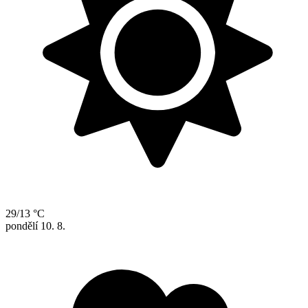
29/13 °C
pondělí
10. 8.