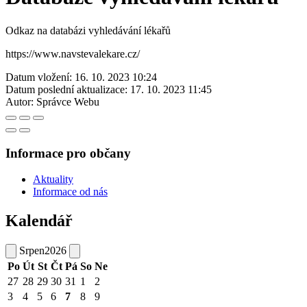
Odkaz na databázi vyhledávání lékařů
https://www.navstevalekare.cz/
Datum vložení:
16. 10. 2023 10:24
Datum poslední aktualizace:
17. 10. 2023 11:45
Autor:
Správce Webu
Informace pro občany
Aktuality
Informace od nás
Kalendář
Srpen
2026
Po
Út
St
Čt
Pá
So
Ne
27
28
29
30
31
1
2
3
4
5
6
7
8
9