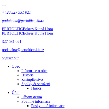
+420 327 531 021
podatelna@pertoltice-kh.cz
PERTOLTICE
okres Kutná Hora
PERTOLTICE
okres Kutná Hora
327 531 021
podatelna@pertoltice-kh.cz
Vytisknout
Obec
Informace o obci
Historie
Zastupitelstvo
Spolky & sdružení
Hasiči
Úřad
Úřední deska
Povinné informace
Poskytnuté informace